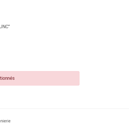
UNC"
ctionnés
nierie