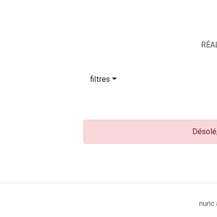
RÉA
filtres
Désolé,
nunc 