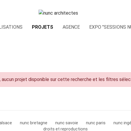
LISATIONS
PROJETS
AGENCE
EXPO "SESSIONS N
 aucun projet disponible sur cette recherche et les filtres séle
alsace
nunc bretagne
nunc savoie
nunc paris
nunc ingé
droits et reproductions