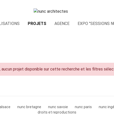
LISATIONS
PROJETS
AGENCE
EXPO "SESSIONS N
 aucun projet disponible sur cette recherche et les filtres séle
alsace
nunc bretagne
nunc savoie
nunc paris
nunc ingé
droits et reproductions