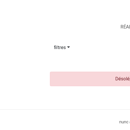
RÉA
filtres
Désolé,
nunc 