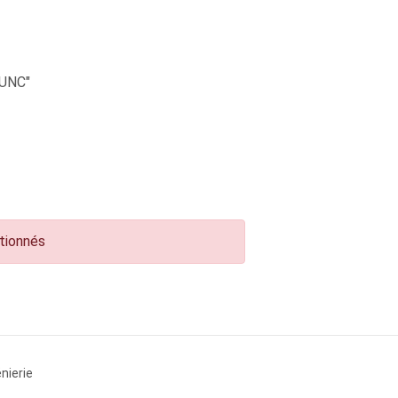
UNC"
ctionnés
nierie