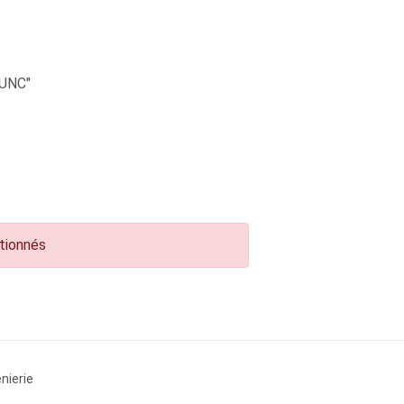
UNC"
ctionnés
nierie