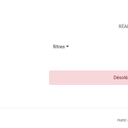
RÉA
filtres
Désolé,
nunc 