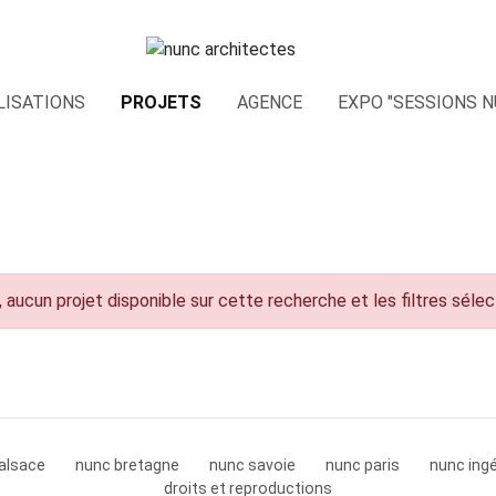
LISATIONS
PROJETS
AGENCE
EXPO "SESSIONS N
 aucun projet disponible sur cette recherche et les filtres séle
alsace
nunc bretagne
nunc savoie
nunc paris
nunc ingé
droits et reproductions