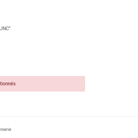
UNC"
ctionnés
nierie