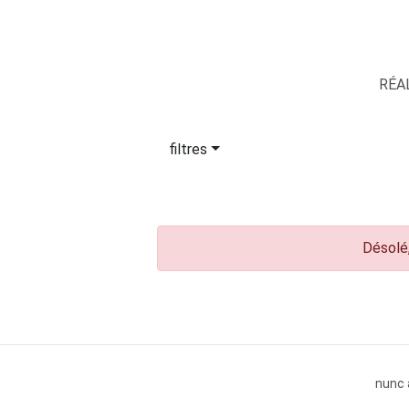
RÉA
filtres
Désolé,
nunc 