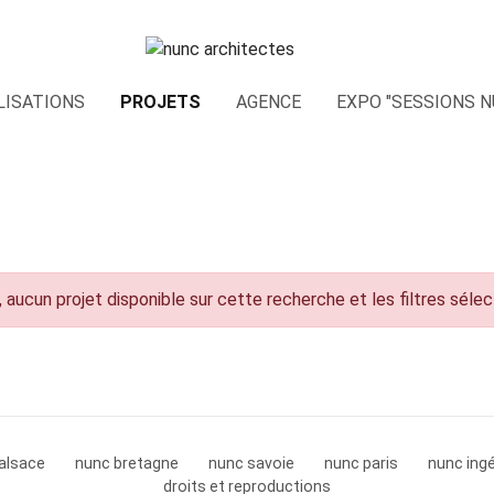
LISATIONS
PROJETS
AGENCE
EXPO "SESSIONS N
 aucun projet disponible sur cette recherche et les filtres séle
alsace
nunc bretagne
nunc savoie
nunc paris
nunc ingé
droits et reproductions