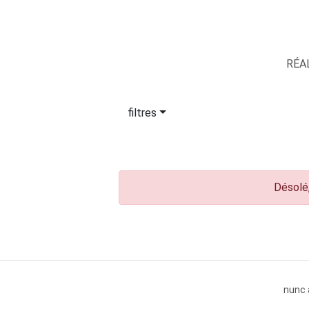
RÉA
filtres
Désolé,
nunc 