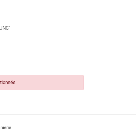
UNC"
ctionnés
nierie