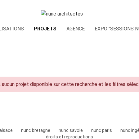
LISATIONS
PROJETS
AGENCE
EXPO "SESSIONS N
 aucun projet disponible sur cette recherche et les filtres séle
alsace
nunc bretagne
nunc savoie
nunc paris
nunc ingé
droits et reproductions