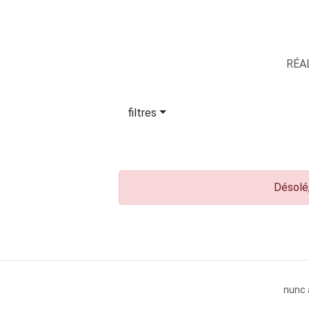
RÉA
filtres
Désolé,
nunc 