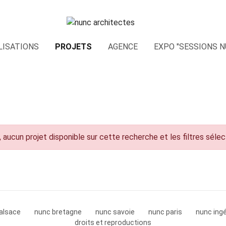
LISATIONS
PROJETS
AGENCE
EXPO "SESSIONS N
 aucun projet disponible sur cette recherche et les filtres séle
alsace
nunc bretagne
nunc savoie
nunc paris
nunc ingé
droits et reproductions