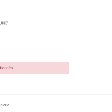
UNC"
ctionnés
nierie