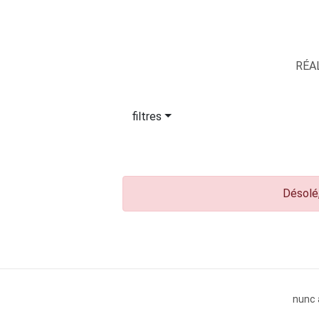
RÉA
filtres
Désolé,
nunc 