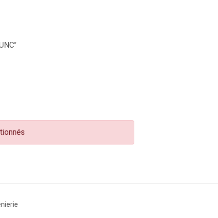
UNC"
ctionnés
nierie