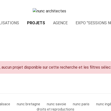
LISATIONS
PROJETS
AGENCE
EXPO "SESSIONS N
 aucun projet disponible sur cette recherche et les filtres séle
alsace
nunc bretagne
nunc savoie
nunc paris
nunc ingé
droits et reproductions