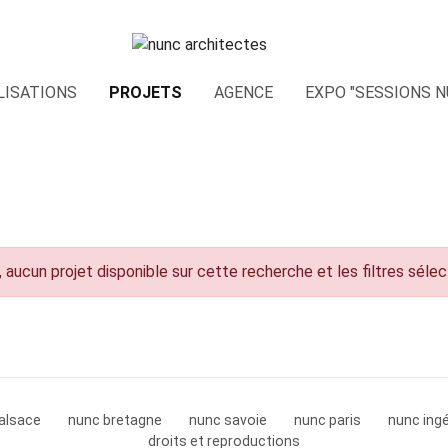
LISATIONS
PROJETS
AGENCE
EXPO "SESSIONS N
 aucun projet disponible sur cette recherche et les filtres séle
alsace
nunc bretagne
nunc savoie
nunc paris
nunc ingé
droits et reproductions