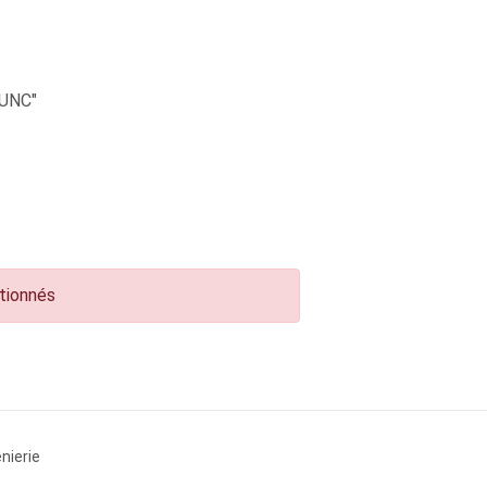
UNC"
ctionnés
nierie