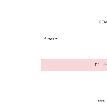
RÉA
filtres
Désolé,
nunc 