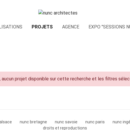
LISATIONS
PROJETS
AGENCE
EXPO "SESSIONS N
 aucun projet disponible sur cette recherche et les filtres séle
alsace
nunc bretagne
nunc savoie
nunc paris
nunc ingé
droits et reproductions