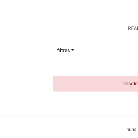
RÉA
filtres
Désolé,
nunc 