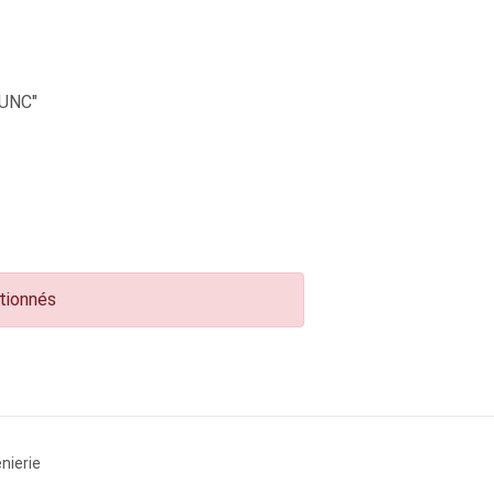
UNC"
ctionnés
nierie