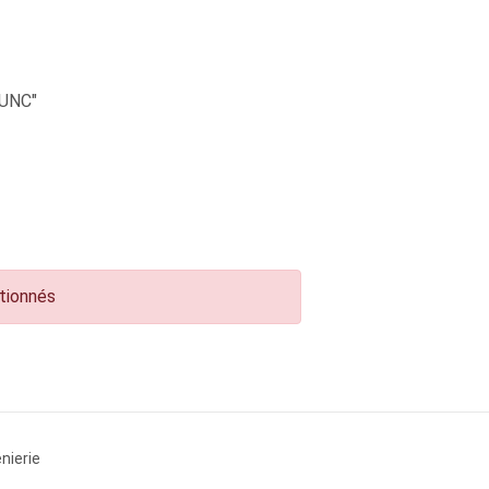
UNC"
ctionnés
nierie