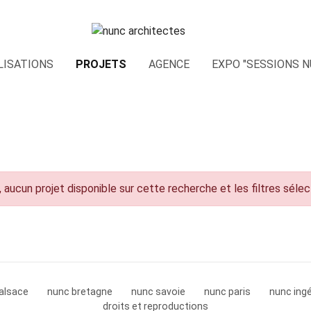
LISATIONS
PROJETS
AGENCE
EXPO "SESSIONS N
 aucun projet disponible sur cette recherche et les filtres séle
alsace
nunc bretagne
nunc savoie
nunc paris
nunc ingé
droits et reproductions