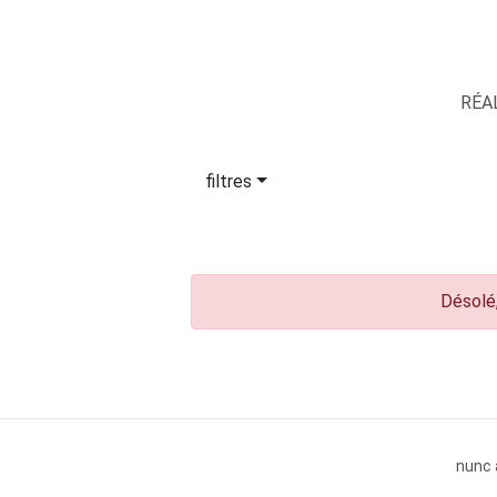
RÉA
filtres
Désolé,
nunc 