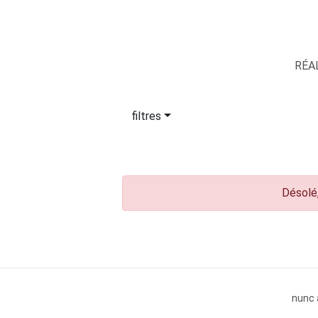
RÉA
filtres
Désolé,
nunc 