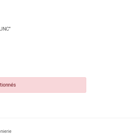
UNC"
ctionnés
nierie