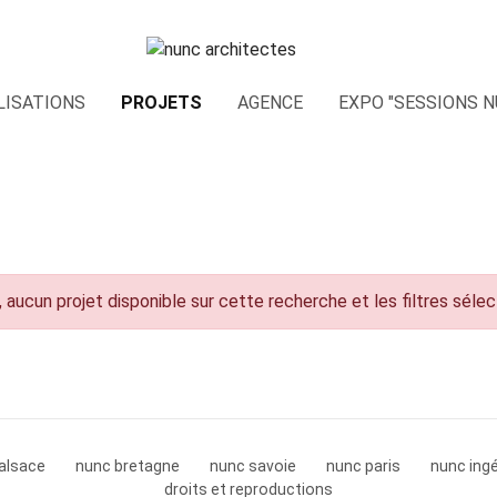
LISATIONS
PROJETS
AGENCE
EXPO "SESSIONS N
 aucun projet disponible sur cette recherche et les filtres séle
alsace
nunc bretagne
nunc savoie
nunc paris
nunc ingé
droits et reproductions