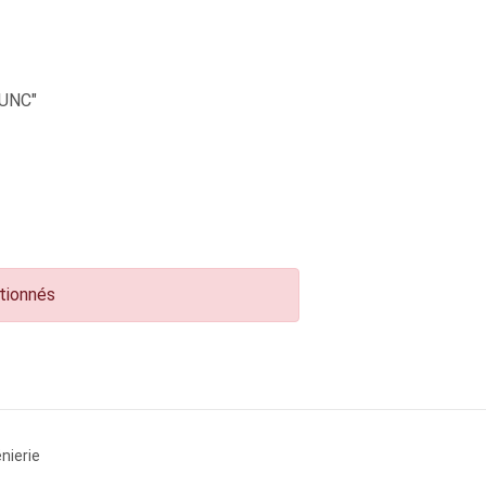
UNC"
ctionnés
nierie