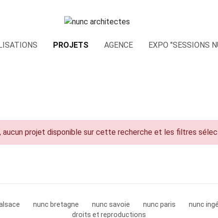
LISATIONS
PROJETS
AGENCE
EXPO "SESSIONS N
 aucun projet disponible sur cette recherche et les filtres séle
alsace
nunc bretagne
nunc savoie
nunc paris
nunc ingé
droits et reproductions