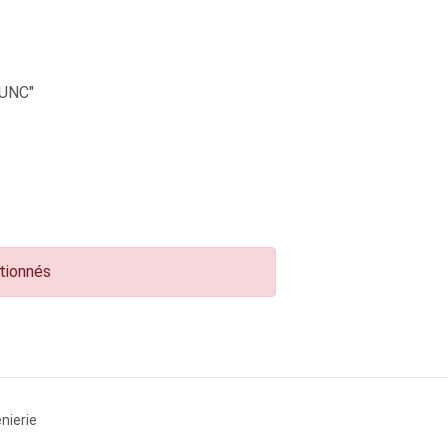
UNC"
ctionnés
nierie