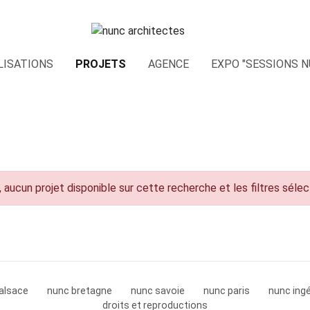
LISATIONS
PROJETS
AGENCE
EXPO "SESSIONS N
 aucun projet disponible sur cette recherche et les filtres séle
alsace
nunc bretagne
nunc savoie
nunc paris
nunc ingé
droits et reproductions