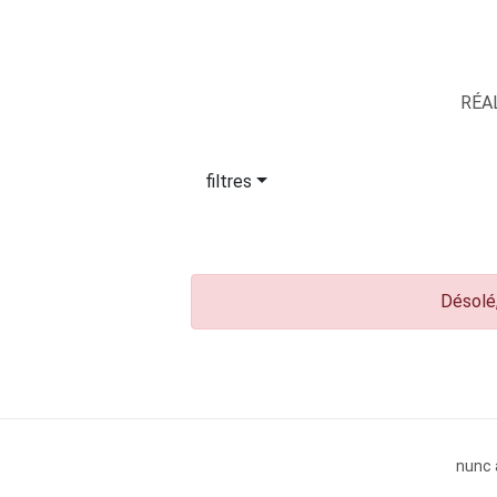
RÉA
filtres
Désolé,
nunc 