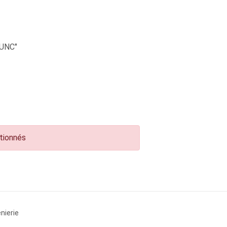
UNC"
ctionnés
nierie