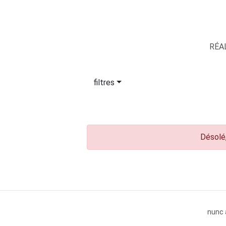
RÉA
filtres
Désolé,
nunc 