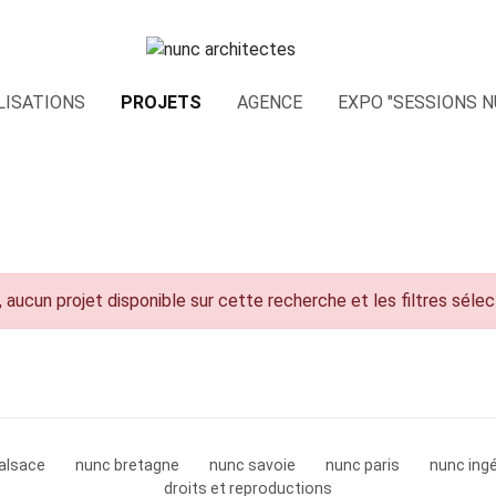
LISATIONS
PROJETS
AGENCE
EXPO "SESSIONS N
 aucun projet disponible sur cette recherche et les filtres séle
alsace
nunc bretagne
nunc savoie
nunc paris
nunc ingé
droits et reproductions