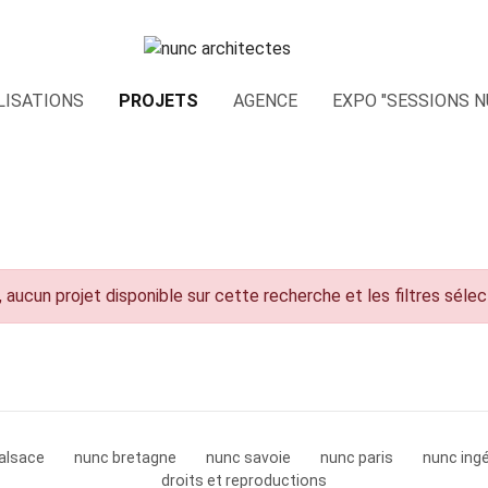
LISATIONS
PROJETS
AGENCE
EXPO "SESSIONS N
 aucun projet disponible sur cette recherche et les filtres séle
alsace
nunc bretagne
nunc savoie
nunc paris
nunc ingé
droits et reproductions