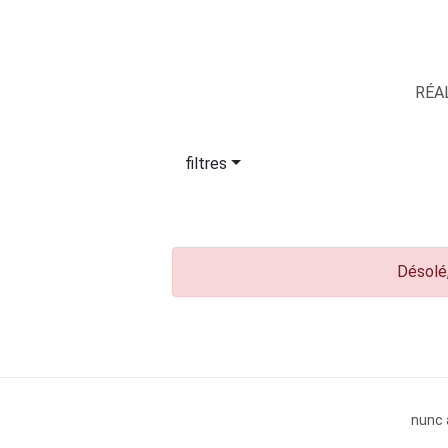
RÉA
filtres
Désolé,
nunc 