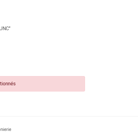
UNC"
ctionnés
nierie