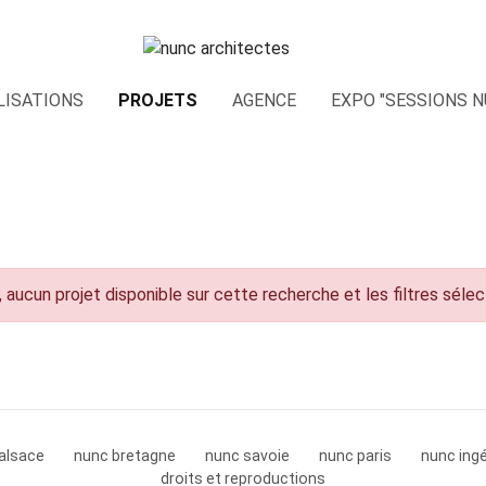
LISATIONS
PROJETS
AGENCE
EXPO "SESSIONS N
 aucun projet disponible sur cette recherche et les filtres séle
alsace
nunc bretagne
nunc savoie
nunc paris
nunc ingé
droits et reproductions