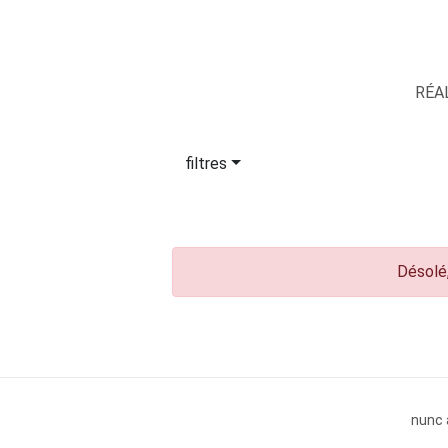
RÉA
filtres
Désolé,
nunc 