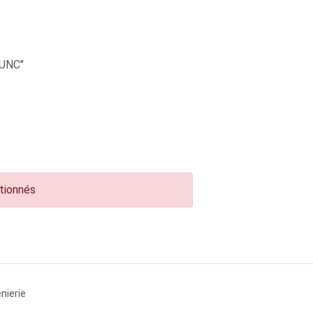
UNC"
ctionnés
nierie