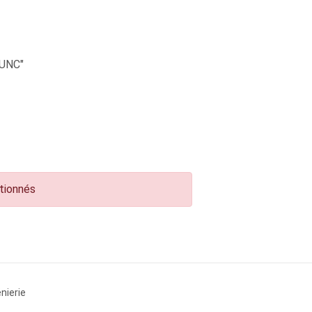
UNC"
ctionnés
nierie