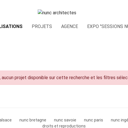
LISATIONS
PROJETS
AGENCE
EXPO "SESSIONS N
 aucun projet disponible sur cette recherche et les filtres séle
alsace
nunc bretagne
nunc savoie
nunc paris
nunc ingé
droits et reproductions