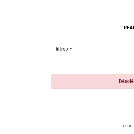
RÉA
filtres
Désolé,
nunc 