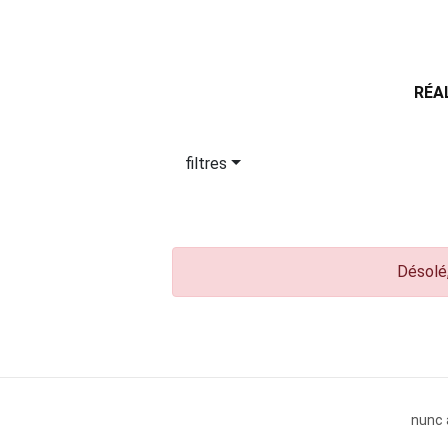
RÉA
filtres
Désolé,
nunc 