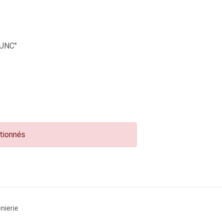
UNC"
ctionnés
nierie