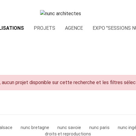
LISATIONS
PROJETS
AGENCE
EXPO "SESSIONS N
 aucun projet disponible sur cette recherche et les filtres séle
alsace
nunc bretagne
nunc savoie
nunc paris
nunc ingé
droits et reproductions