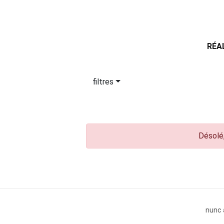
RÉA
filtres
Désolé,
nunc 