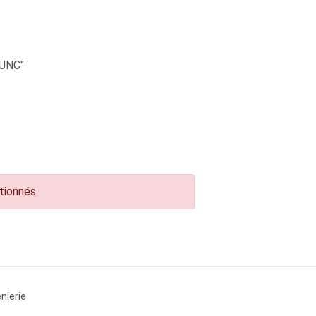
UNC"
ctionnés
nierie