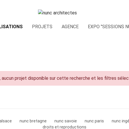
LISATIONS
PROJETS
AGENCE
EXPO "SESSIONS N
 aucun projet disponible sur cette recherche et les filtres séle
alsace
nunc bretagne
nunc savoie
nunc paris
nunc ingé
droits et reproductions