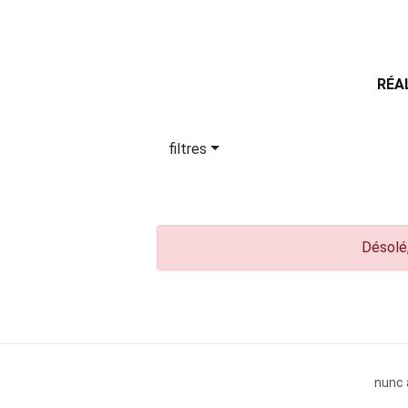
RÉA
filtres
Désolé,
nunc 