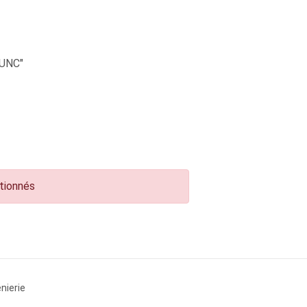
UNC"
ctionnés
nierie