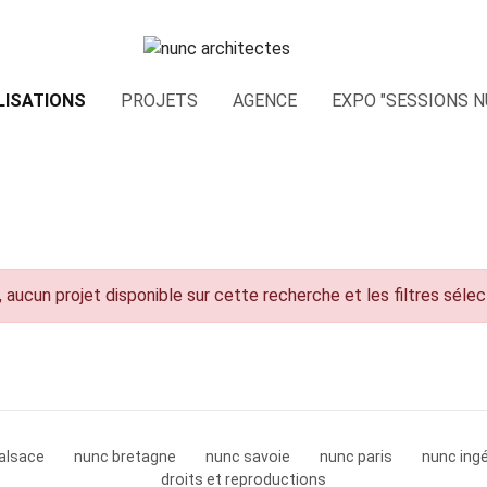
LISATIONS
PROJETS
AGENCE
EXPO "SESSIONS N
 aucun projet disponible sur cette recherche et les filtres séle
alsace
nunc bretagne
nunc savoie
nunc paris
nunc ingé
droits et reproductions