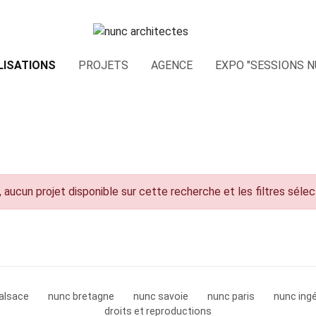
LISATIONS
PROJETS
AGENCE
EXPO "SESSIONS N
 aucun projet disponible sur cette recherche et les filtres séle
alsace
nunc bretagne
nunc savoie
nunc paris
nunc ingé
droits et reproductions