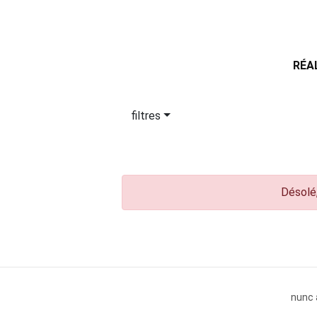
RÉA
filtres
Désolé,
nunc 