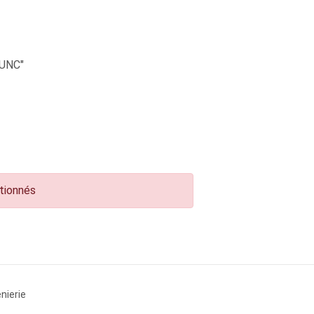
UNC"
ctionnés
nierie