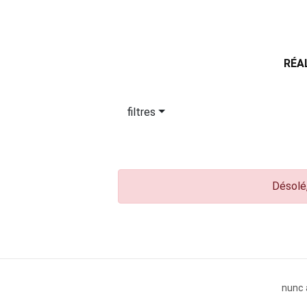
RÉA
filtres
Désolé,
nunc 