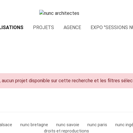
LISATIONS
PROJETS
AGENCE
EXPO "SESSIONS N
 aucun projet disponible sur cette recherche et les filtres séle
alsace
nunc bretagne
nunc savoie
nunc paris
nunc ingé
droits et reproductions