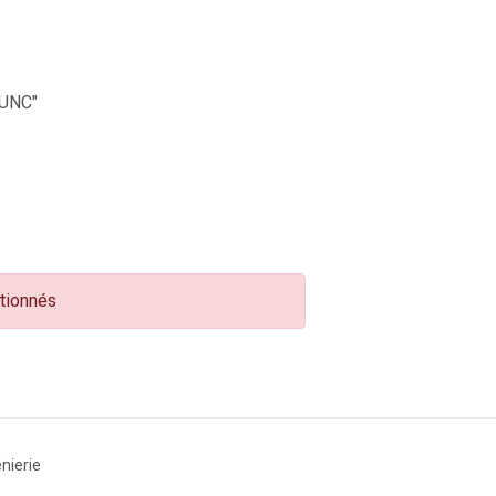
UNC"
ctionnés
nierie