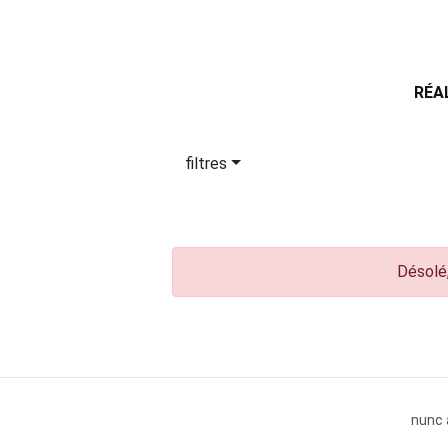
RÉA
filtres
Désolé,
nunc 