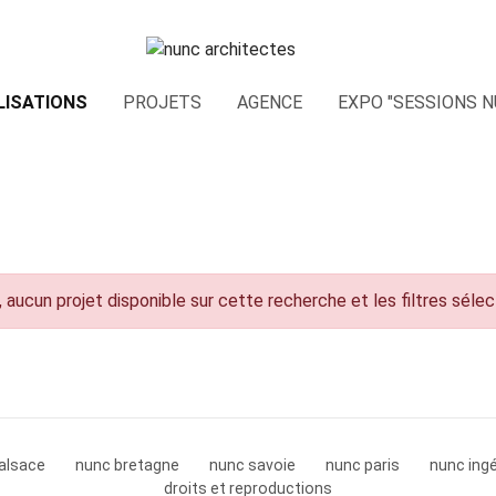
LISATIONS
PROJETS
AGENCE
EXPO "SESSIONS N
 aucun projet disponible sur cette recherche et les filtres séle
alsace
nunc bretagne
nunc savoie
nunc paris
nunc ingé
droits et reproductions