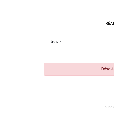
RÉA
filtres
Désolé,
nunc 