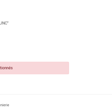
UNC"
ctionnés
nierie