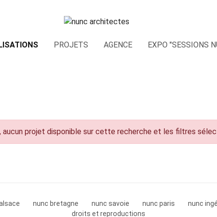
LISATIONS
PROJETS
AGENCE
EXPO "SESSIONS N
 aucun projet disponible sur cette recherche et les filtres séle
alsace
nunc bretagne
nunc savoie
nunc paris
nunc ingé
droits et reproductions