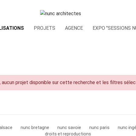
LISATIONS
PROJETS
AGENCE
EXPO "SESSIONS N
 aucun projet disponible sur cette recherche et les filtres séle
alsace
nunc bretagne
nunc savoie
nunc paris
nunc ingé
droits et reproductions