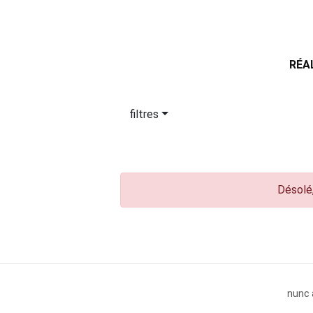
RÉA
filtres
Désolé,
nunc 