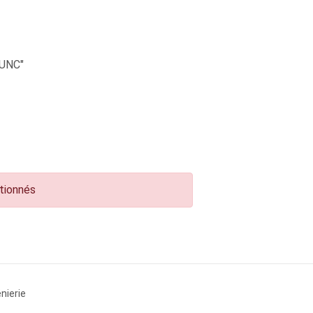
UNC"
ctionnés
nierie