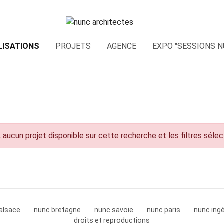
LISATIONS
PROJETS
AGENCE
EXPO "SESSIONS N
 aucun projet disponible sur cette recherche et les filtres séle
alsace
nunc bretagne
nunc savoie
nunc paris
nunc ingé
droits et reproductions