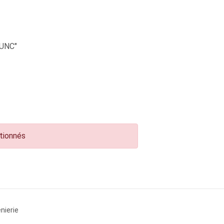
UNC"
ctionnés
nierie