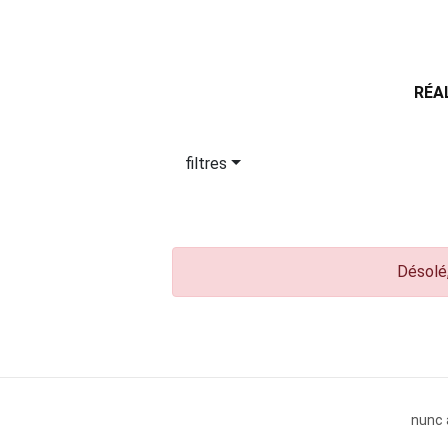
RÉA
filtres
Désolé,
nunc 