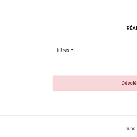
RÉA
filtres
Désolé,
nunc 