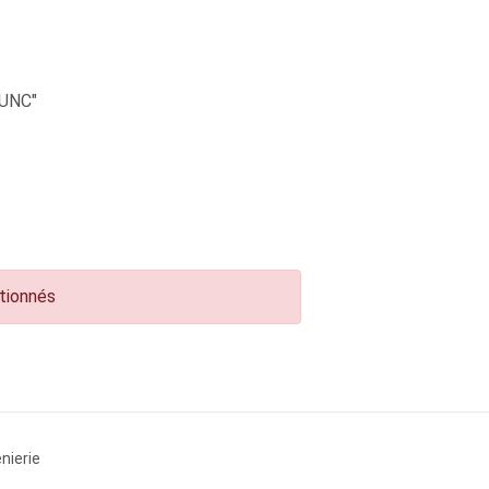
UNC"
ctionnés
nierie