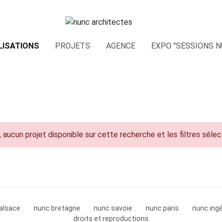
LISATIONS
PROJETS
AGENCE
EXPO "SESSIONS N
 aucun projet disponible sur cette recherche et les filtres séle
alsace
nunc bretagne
nunc savoie
nunc paris
nunc ingé
droits et reproductions