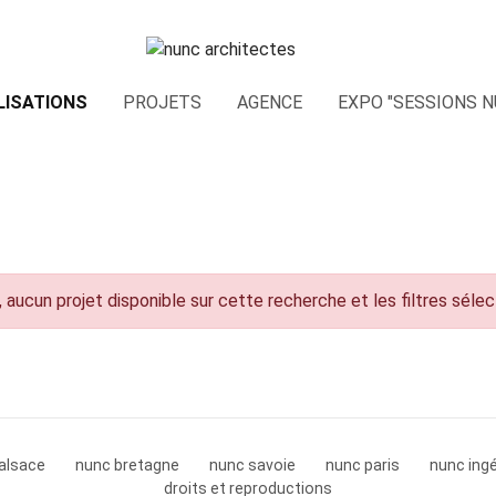
LISATIONS
PROJETS
AGENCE
EXPO "SESSIONS N
 aucun projet disponible sur cette recherche et les filtres séle
alsace
nunc bretagne
nunc savoie
nunc paris
nunc ingé
droits et reproductions