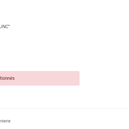
UNC"
ctionnés
nierie