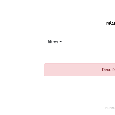
RÉA
filtres
Désolé,
nunc 