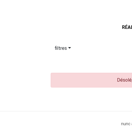
RÉA
filtres
Désolé,
nunc 