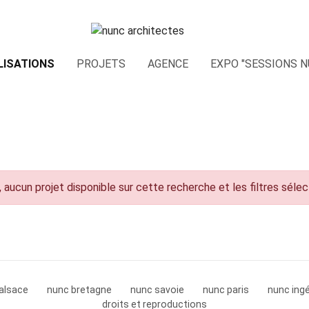
LISATIONS
PROJETS
AGENCE
EXPO "SESSIONS N
 aucun projet disponible sur cette recherche et les filtres séle
alsace
nunc bretagne
nunc savoie
nunc paris
nunc ingé
droits et reproductions