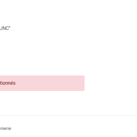
UNC"
ctionnés
nierie