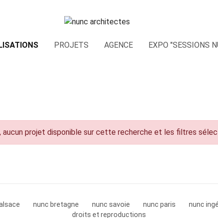
LISATIONS
PROJETS
AGENCE
EXPO "SESSIONS N
 aucun projet disponible sur cette recherche et les filtres séle
alsace
nunc bretagne
nunc savoie
nunc paris
nunc ingé
droits et reproductions