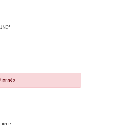
UNC"
ctionnés
nierie