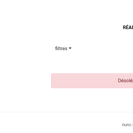
RÉA
filtres
Désolé,
nunc 