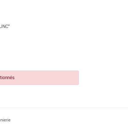
UNC"
ctionnés
nierie