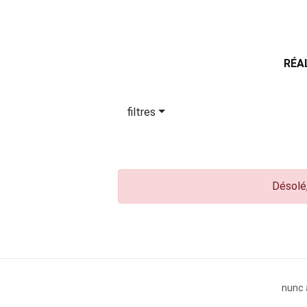
RÉA
filtres
Désolé,
nunc 