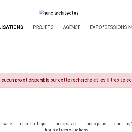
LISATIONS
PROJETS
AGENCE
EXPO "SESSIONS N
 aucun projet disponible sur cette recherche et les filtres séle
alsace
nunc bretagne
nunc savoie
nunc paris
nunc ingé
droits et reproductions