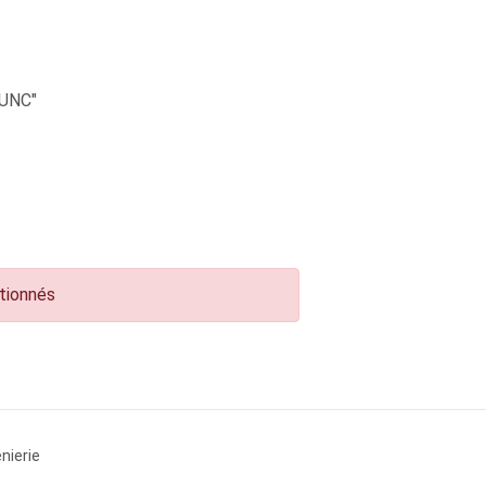
UNC"
ctionnés
nierie