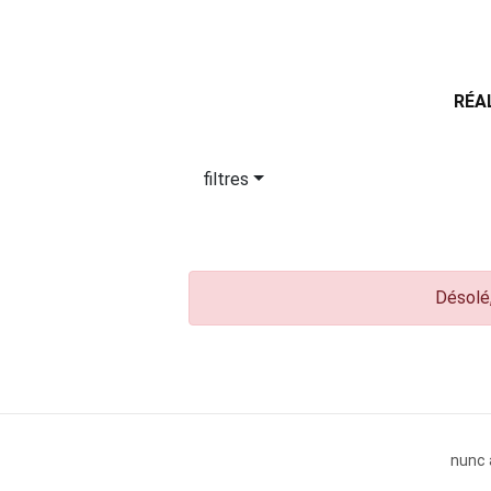
RÉA
filtres
Désolé,
nunc 