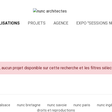
LISATIONS
PROJETS
AGENCE
EXPO "SESSIONS N
 aucun projet disponible sur cette recherche et les filtres séle
alsace
nunc bretagne
nunc savoie
nunc paris
nunc ingé
droits et reproductions