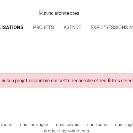
LISATIONS
PROJETS
AGENCE
EXPO "SESSIONS N
 aucun projet disponible sur cette recherche et les filtres séle
alsace
nunc bretagne
nunc savoie
nunc paris
nunc ingé
droits et reproductions