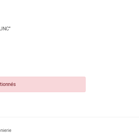
UNC"
ctionnés
nierie