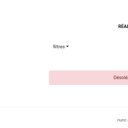
RÉA
filtres
Désolé,
nunc 