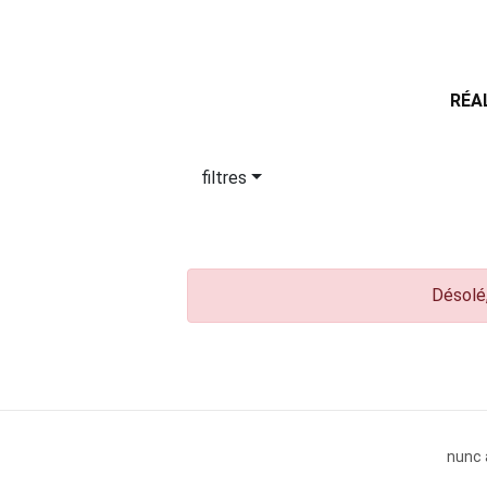
RÉA
filtres
Désolé,
nunc 