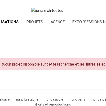
LISATIONS
PROJETS
AGENCE
EXPO "SESSIONS N
 aucun projet disponible sur cette recherche et les filtres séle
alsace
nunc bretagne
nunc savoie
nunc paris
nunc ingé
droits et reproductions