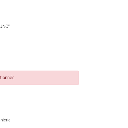
UNC"
ctionnés
nierie