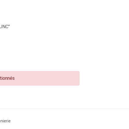
UNC"
ctionnés
nierie