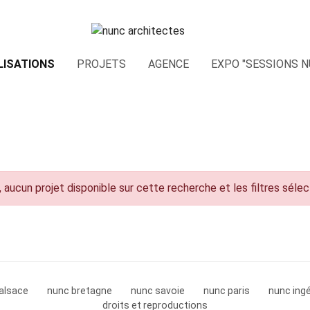
LISATIONS
PROJETS
AGENCE
EXPO "SESSIONS N
 aucun projet disponible sur cette recherche et les filtres séle
alsace
nunc bretagne
nunc savoie
nunc paris
nunc ingé
droits et reproductions