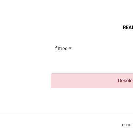
RÉA
filtres
Désolé,
nunc 