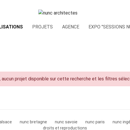
LISATIONS
PROJETS
AGENCE
EXPO "SESSIONS N
 aucun projet disponible sur cette recherche et les filtres séle
alsace
nunc bretagne
nunc savoie
nunc paris
nunc ingé
droits et reproductions