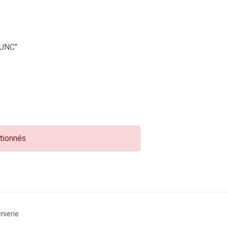
UNC"
ctionnés
nierie