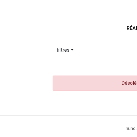
RÉA
filtres
Désolé,
nunc 