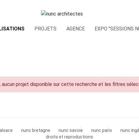
LISATIONS
PROJETS
AGENCE
EXPO "SESSIONS N
 aucun projet disponible sur cette recherche et les filtres séle
alsace
nunc bretagne
nunc savoie
nunc paris
nunc ingé
droits et reproductions