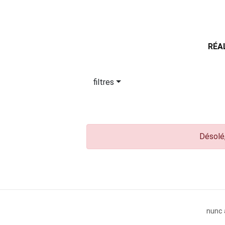
RÉA
filtres
Désolé,
nunc 