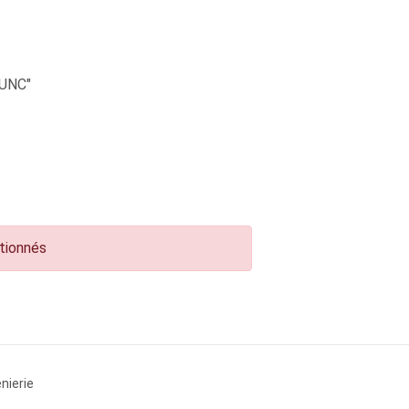
UNC"
ctionnés
nierie