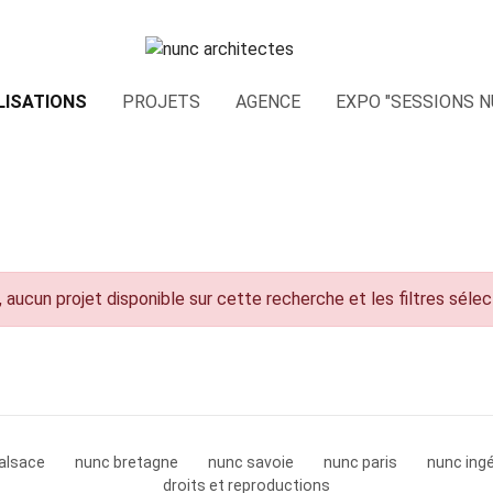
LISATIONS
PROJETS
AGENCE
EXPO "SESSIONS N
 aucun projet disponible sur cette recherche et les filtres séle
alsace
nunc bretagne
nunc savoie
nunc paris
nunc ingé
droits et reproductions