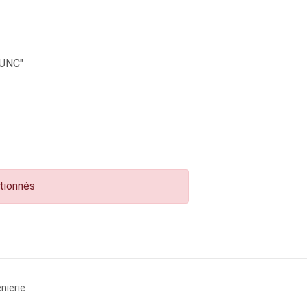
UNC"
ctionnés
nierie