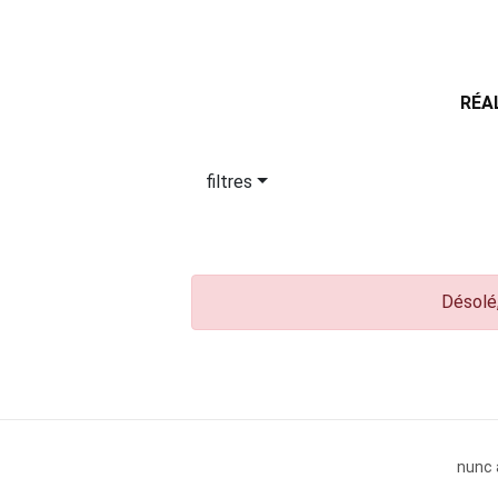
RÉA
filtres
Désolé,
nunc 