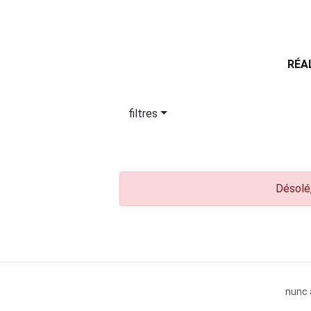
RÉA
filtres
Désolé,
nunc 