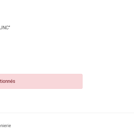
UNC"
ctionnés
nierie