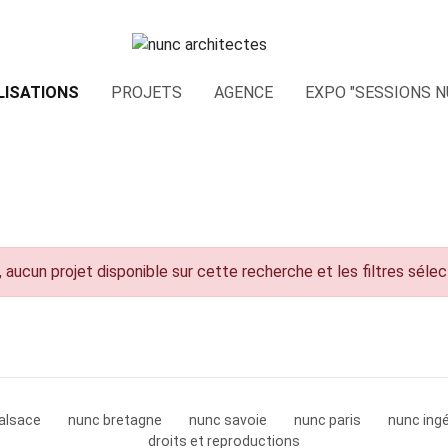
LISATIONS
PROJETS
AGENCE
EXPO "SESSIONS N
 aucun projet disponible sur cette recherche et les filtres séle
alsace
nunc bretagne
nunc savoie
nunc paris
nunc ingé
droits et reproductions