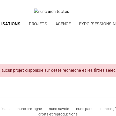
LISATIONS
PROJETS
AGENCE
EXPO "SESSIONS N
 aucun projet disponible sur cette recherche et les filtres séle
alsace
nunc bretagne
nunc savoie
nunc paris
nunc ingé
droits et reproductions