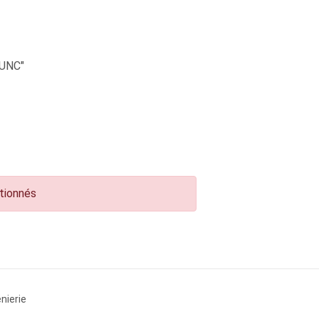
UNC"
ctionnés
nierie