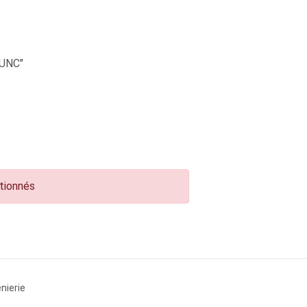
UNC"
ctionnés
nierie