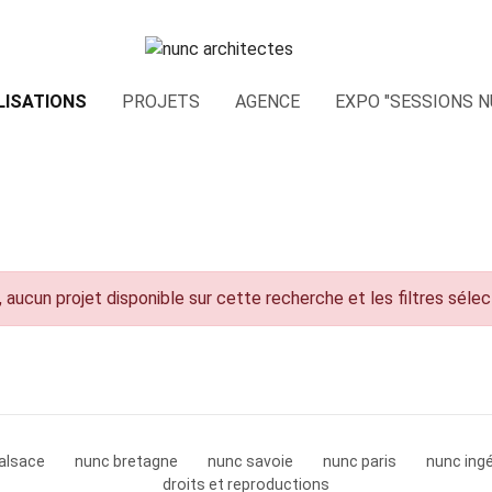
LISATIONS
PROJETS
AGENCE
EXPO "SESSIONS N
 aucun projet disponible sur cette recherche et les filtres séle
alsace
nunc bretagne
nunc savoie
nunc paris
nunc ingé
droits et reproductions