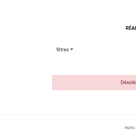
RÉA
filtres
Désolé,
nunc 