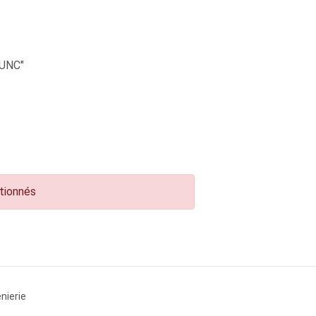
UNC"
ctionnés
nierie