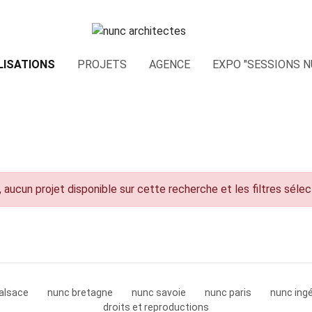
LISATIONS
PROJETS
AGENCE
EXPO "SESSIONS N
 aucun projet disponible sur cette recherche et les filtres séle
alsace
nunc bretagne
nunc savoie
nunc paris
nunc ingé
droits et reproductions