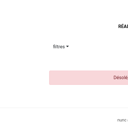
RÉA
filtres
Désolé,
nunc 