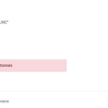
UNC"
ctionnés
nierie