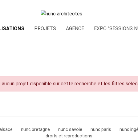
LISATIONS
PROJETS
AGENCE
EXPO "SESSIONS N
 aucun projet disponible sur cette recherche et les filtres séle
alsace
nunc bretagne
nunc savoie
nunc paris
nunc ingé
droits et reproductions