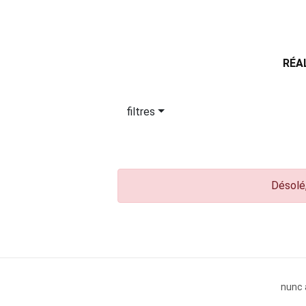
RÉA
filtres
Désolé,
nunc 