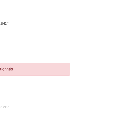
UNC"
ctionnés
nierie