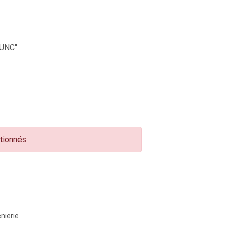
UNC"
ctionnés
nierie