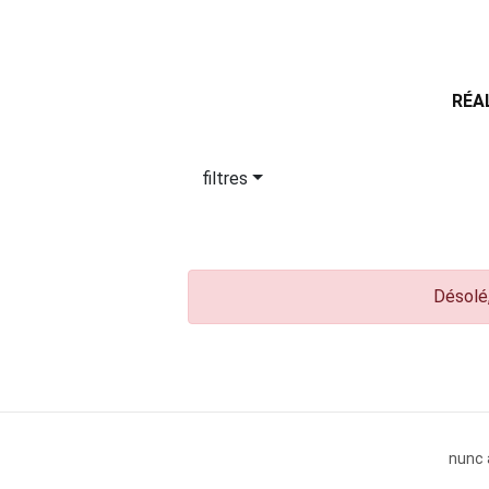
RÉA
filtres
Désolé,
nunc 