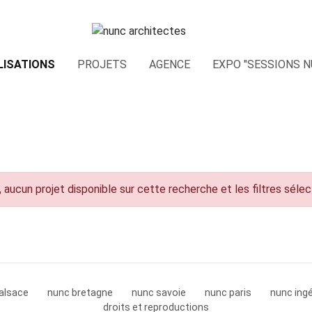
LISATIONS
PROJETS
AGENCE
EXPO "SESSIONS N
 aucun projet disponible sur cette recherche et les filtres séle
alsace
nunc bretagne
nunc savoie
nunc paris
nunc ingé
droits et reproductions