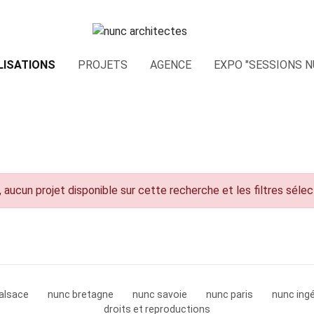
LISATIONS
PROJETS
AGENCE
EXPO "SESSIONS N
 aucun projet disponible sur cette recherche et les filtres séle
alsace
nunc bretagne
nunc savoie
nunc paris
nunc ingé
droits et reproductions