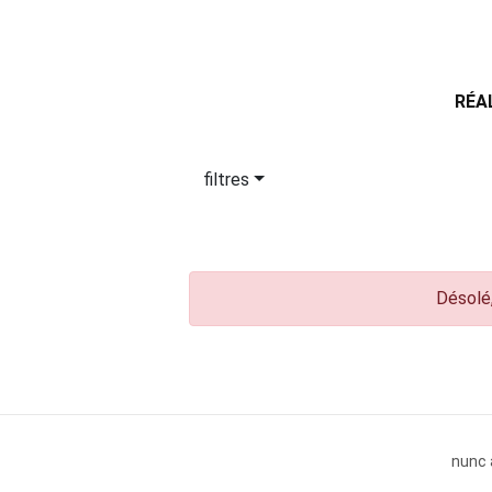
RÉA
filtres
Désolé,
nunc 