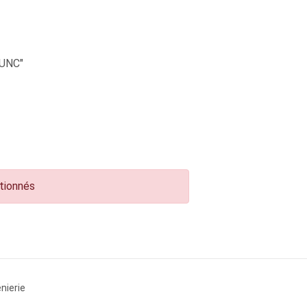
UNC"
ctionnés
nierie