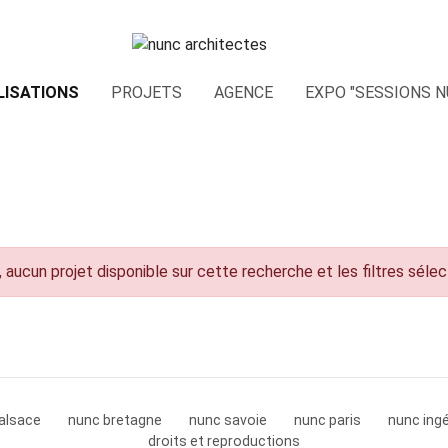
LISATIONS
PROJETS
AGENCE
EXPO "SESSIONS N
 aucun projet disponible sur cette recherche et les filtres séle
alsace
nunc bretagne
nunc savoie
nunc paris
nunc ingé
droits et reproductions