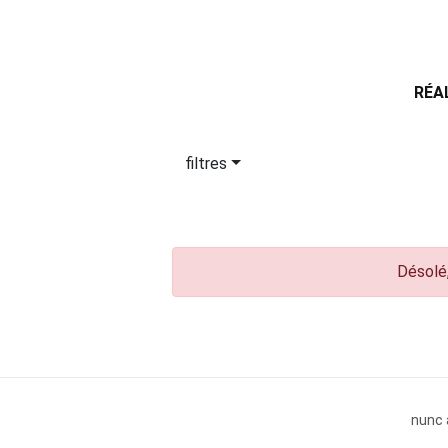
RÉA
filtres
Désolé,
nunc 