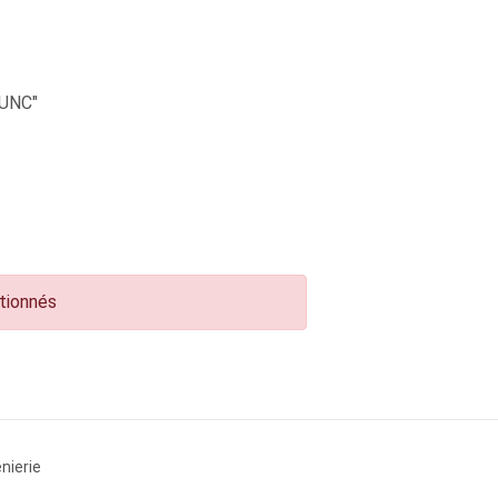
UNC"
ctionnés
nierie