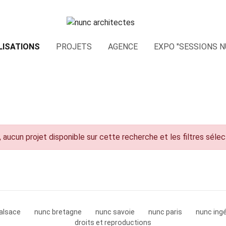
LISATIONS
PROJETS
AGENCE
EXPO "SESSIONS N
 aucun projet disponible sur cette recherche et les filtres séle
alsace
nunc bretagne
nunc savoie
nunc paris
nunc ingé
droits et reproductions