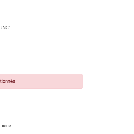
UNC"
ctionnés
nierie