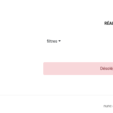
RÉA
filtres
Désolé,
nunc 