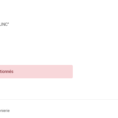
UNC"
ctionnés
nierie