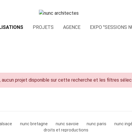
LISATIONS
PROJETS
AGENCE
EXPO "SESSIONS N
 aucun projet disponible sur cette recherche et les filtres séle
alsace
nunc bretagne
nunc savoie
nunc paris
nunc ingé
droits et reproductions