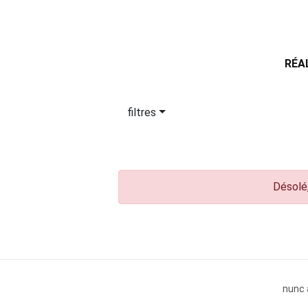
RÉA
filtres
Désolé,
nunc 