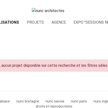
LISATIONS
PROJETS
AGENCE
EXPO "SESSIONS N
 aucun projet disponible sur cette recherche et les filtres séle
alsace
nunc bretagne
nunc savoie
nunc paris
nunc ingé
droits et reproductions