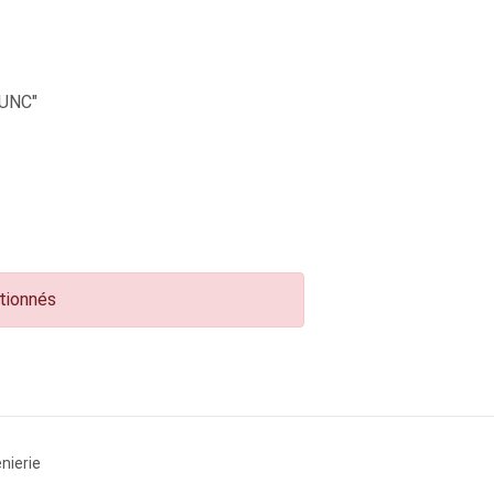
UNC"
ctionnés
nierie