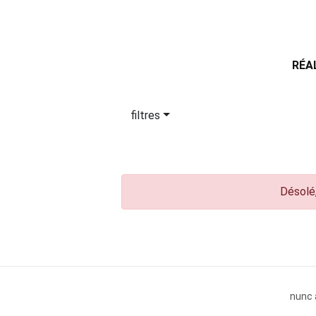
RÉA
filtres
Désolé,
nunc 